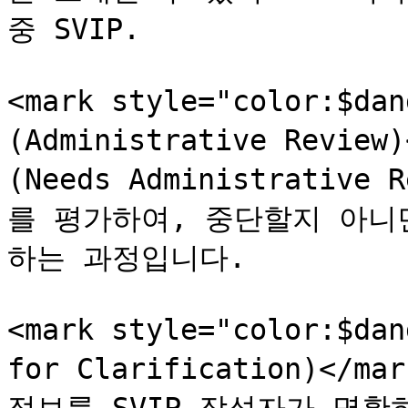
중 SVIP.

<mark style="color:$d
(Administrative Revi
(Needs Administrativ
를 평가하여, 중단할지 아니
하는 과정입니다.

<mark style="color:$d
for Clarification)</m